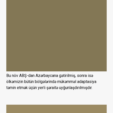
Bu növ ABŞ-dan Azərbaycana gətirilmiş, sonra isə
ölkəmizin bütün bölgələrində mükəmməl adaptasiya
təmin etmək üçün yerli şəraitə uyğunlaşdırılmışdır.