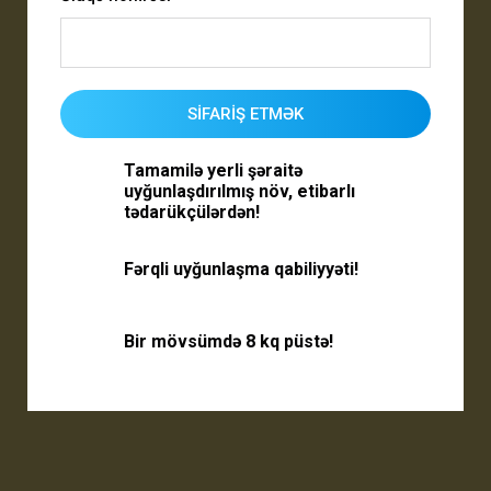
SİFARİŞ ETMƏK
Tamamilə yerli şəraitə
uyğunlaşdırılmış növ, etibarlı
tədarükçülərdən!
Fərqli uyğunlaşma qabiliyyəti!
Bir mövsümdə 8 kq püstə!