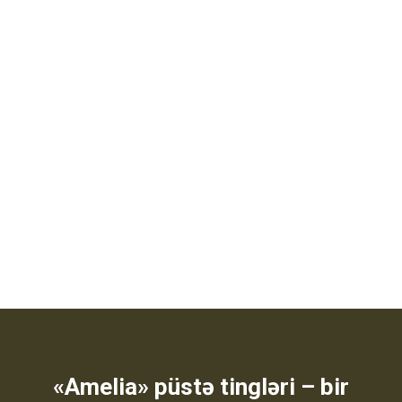
«Amelia» püstə tingləri – bir