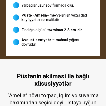
Yarpaqlar uzunsov formada olur.
Püstə «Amelia»
meyvələri ən yaxşı dad
keyfiyyətlərinə malikdir.
Fındığın ölçüsü
təxminən 2-3 sm-dir.
Avqust-sentyabr – məhsul
yığımı
dövrüdür.
Püstənin əkilməsi ilə bağlı
xüsusiyyətlər
“Amelia” növü torpaq, iqlim və suvarma
baxımından seçici deyil. İstəyə uyğun