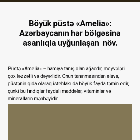
Böyük püstə «Amelia»:
Azərbaycanın hər bölgəsinə
asanlıqla uyğunlaşan növ.
Püstə «Amelia» – hamıya tanış olan ağacdır, meyvələri
çox ləzzətli və dəyərlidir. Onun tanınmasından əlavə,
püstənin qida olaraq istehlakı da böyük fayda təmin edir,
çünki bu fındıqlar faydalı maddələr, vitaminlər və
mineralların mənbəyidir.