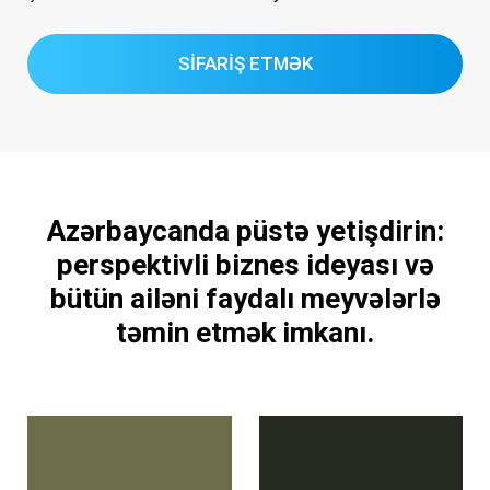
SİFARİŞ ETMƏK
Azərbaycanda püstə yetişdirin:
perspektivli biznes ideyası və
bütün ailəni faydalı meyvələrlə
təmin etmək imkanı.