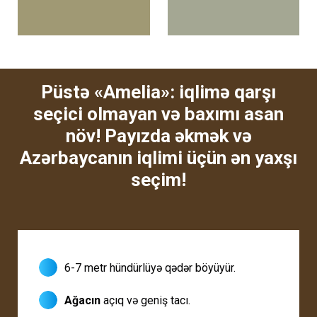
Püstə «Amelia»: iqlimə qarşı
seçici olmayan və baxımı asan
növ! Payızda əkmək və
Azərbaycanın iqlimi üçün ən yaxşı
seçim!
6-7 metr hündürlüyə qədər böyüyür.
Ağacın
açıq və geniş tacı.