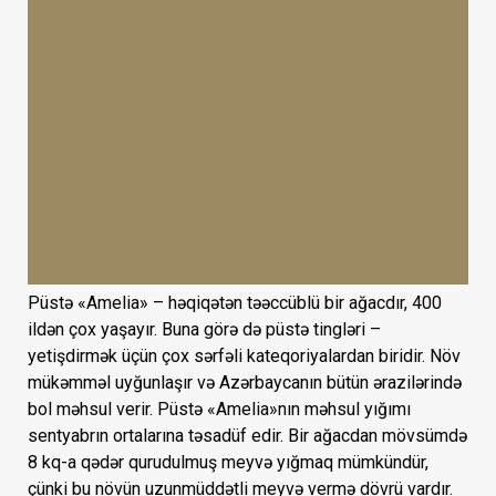
Püstə «Amelia» – həqiqətən təəccüblü bir ağacdır, 400
ildən çox yaşayır. Buna görə də püstə tingləri –
yetişdirmək üçün çox sərfəli kateqoriyalardan biridir. Növ
mükəmməl uyğunlaşır və Azərbaycanın bütün ərazilərində
bol məhsul verir. Püstə «Amelia»nın məhsul yığımı
sentyabrın ortalarına təsadüf edir. Bir ağacdan mövsümdə
8 kq-a qədər qurudulmuş meyvə yığmaq mümkündür,
çünki bu növün uzunmüddətli meyvə vermə dövrü vardır.