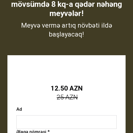
mövsümdə 8 kq-a qədər nəhəng
meyvələr!
Meyvə vermə artıq növbəti ildə
başlayacaq!
12.50 AZN
25 AZN
Ad
Əlaqə nömrəsi *