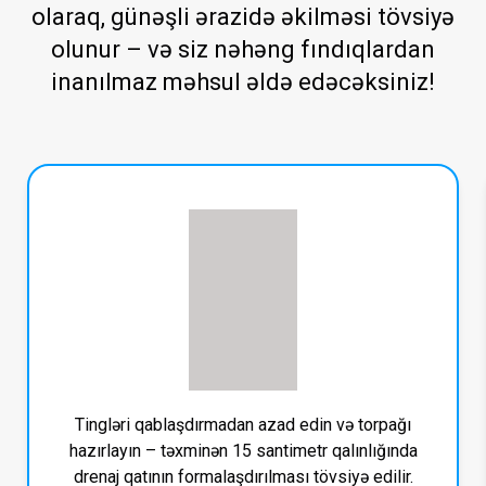
olaraq, günəşli ərazidə əkilməsi tövsiyə
olunur – və siz nəhəng fındıqlardan
inanılmaz məhsul əldə edəcəksiniz!
Tingləri qablaşdırmadan azad edin və torpağı
hazırlayın – təxminən 15 santimetr qalınlığında
drenaj qatının formalaşdırılması tövsiyə edilir.