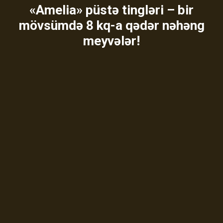
«Amelia» püstə tingləri – bir
mövsümdə 8 kq-a qədər nəhəng
meyvələr!