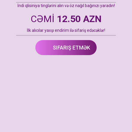
İndi qlisiniya tinglərini alın və öz nağıl bağınızı yaradın!
CƏMİ
12.50 AZN
İlk alıcılar yaxşı endirim ilə sifariş edəcəklər!
SIFARIŞ ETMƏK