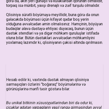
görə də, əkin yeri günəşli və küləklərdən qorunan olmalıdır,
torpaq isə münbit, yaxşı drenajlı və zəif turşulu olmalıdır.
Qlisiniya sürətli böyüməyə meyillidir, buna görə də onun
gələcəkdə böyüməsi üçün kifayət qədər boş yerin
olduğuna əvvəlcədən əmin olmalısınız. Həmçinin, böyüyən
budaqlar əlavə dəstəyə ehtiyac duyacaq, bunun üçün
dəstək stendləri və ya digər möhkəm quruluşlar istifadə
oluna bilər. Bütün dəstəkləri əvvəlcədən möhkəmliyini
yoxlamaq lazımdır ki, qlisiniyanın çəkisi altında qırılmasın.
Hesab edilir ki, vaxtında dəstək almayan qlisiniya
sarmaşıqları özlərini "boğaraq" böyümələrinə və
görünüşlərinə mənfi təsir göstərə bilər.
Bu unikal bitkinin xüsusiyyətlərindən biri də odur ki,
çiçəklər adətən yarpaqların yaşıl rəngə girməsindən əvvəl