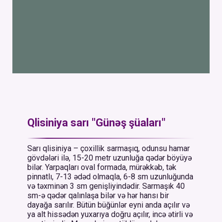
Qlisiniya sarı "Günəş şüaları"
Sarı qlisiniya – çoxillik sarmaşıq, odunsu hamar
gövdələri ilə, 15-20 metr uzunluğa qədər böyüyə
bilər. Yarpaqları oval formada, mürəkkəb, tək
pinnatlı, 7-13 ədəd olmaqla, 6-8 sm uzunluğunda
və təxminən 3 sm genişliyindədir. Sarmaşık 40
sm-ə qədər qalınlaşa bilər və hər hansı bir
dayağa sarılır. Bütün büğünlər eyni anda açılır və
ya alt hissədən yuxarıya doğru açılır, incə ətirli və