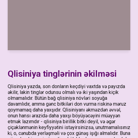
Qlisiniya tinglərinin əkilməsi
Qlisiniya yazda, son donların keçdiyi vaxtda və payızda
əkilir, lakin tinglər odunsu olmalı və iki yaşından kiçik
olmamalıdır. Bütün bağ qlisiniya növləri soyuğa
davamlıdır, amma gənc bitkiləri don vurma riskinə məruz
qoymamaq daha yaxşıdır. Qlisiniyanı əkməzdən əvvəl,
onun hansı ərazidə daha yaxşı böyüyəcəyini müəyyən
etmək lazımdır - qlisiniya birillik bitki deyil, və əgər
çiçəklənmənin keyfiyyətini istəyirsinizsə, unutmamalısınız
ki, o, cənubda yerləşməli və çox günəş işığı almalıdır. Buna