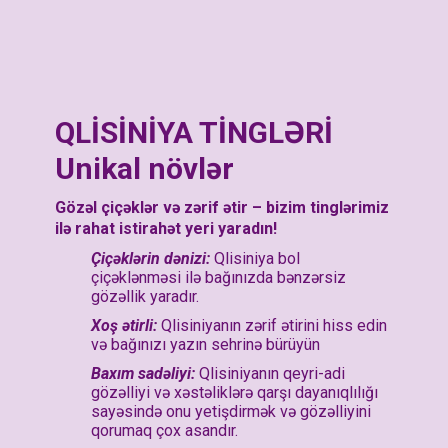
QLİSİNİYA TİNGLƏRİ
Unikal növlər
Gözəl çiçəklər və zərif ətir – bizim tinglərimiz
ilə rahat istirahət yeri yaradın!
Çiçəklərin dənizi:
Qlisiniya bol
çiçəklənməsi ilə bağınızda bənzərsiz
gözəllik yaradır.
Xoş ətirli:
Qlisiniyanın zərif ətirini hiss edin
və bağınızı yazın sehrinə bürüyün
Baxım sadəliyi:
Qlisiniyanın qeyri-adi
gözəlliyi və xəstəliklərə qarşı dayanıqlılığı
sayəsində onu yetişdirmək və gözəlliyini
qorumaq çox asandır.