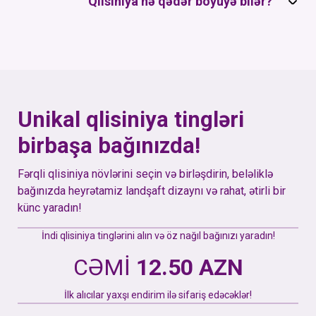
Qlisiniya nə qədər böyüyə bilər?
Unikal qlisiniya tingləri
birbaşa bağınızda!
Fərqli qlisiniya növlərini seçin və birləşdirin, beləliklə
bağınızda heyrətamiz landşaft dizaynı və rahat, ətirli bir
künc yaradın!
İndi qlisiniya tinglərini alın və öz nağıl bağınızı yaradın!
CƏMİ
12.50 AZN
İlk alıcılar yaxşı endirim ilə sifariş edəcəklər!