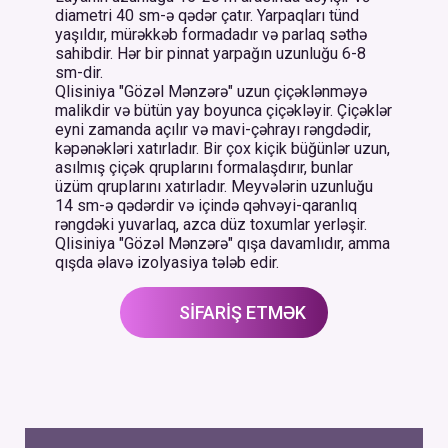
diametri 40 sm-ə qədər çatır. Yarpaqları tünd
yaşıldır, mürəkkəb formadadır və parlaq səthə
sahibdir. Hər bir pinnat yarpağın uzunluğu 6-8
sm-dir.
Qlisiniya "Gözəl Mənzərə" uzun çiçəklənməyə
malikdir və bütün yay boyunca çiçəkləyir. Çiçəklər
eyni zamanda açılır və mavi-çəhrayı rəngdədir,
kəpənəkləri xatırladır. Bir çox kiçik büğünlər uzun,
asılmış çiçək qruplarını formalaşdırır, bunlar
üzüm qruplarını xatırladır. Meyvələrin uzunluğu
14 sm-ə qədərdir və içində qəhvəyi-qaranlıq
rəngdəki yuvarlaq, azca düz toxumlar yerləşir.
Qlisiniya "Gözəl Mənzərə" qışa davamlıdır, amma
qışda əlavə izolyasiya tələb edir.
SİFARİŞ ETMƏK