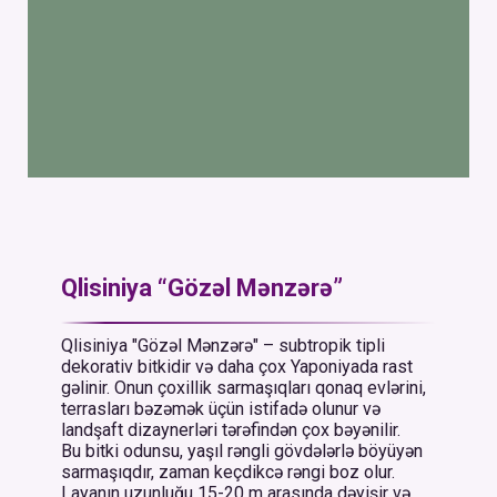
Qlisiniya “Gözəl Mənzərə”
Qlisiniya "Gözəl Mənzərə" – subtropik tipli
dekorativ bitkidir və daha çox Yaponiyada rast
gəlinir. Onun çoxillik sarmaşıqları qonaq evlərini,
terrasları bəzəmək üçün istifadə olunur və
landşaft dizaynerləri tərəfindən çox bəyənilir.
Bu bitki odunsu, yaşıl rəngli gövdələrlə böyüyən
sarmaşıqdır, zaman keçdikcə rəngi boz olur.
Layanın uzunluğu 15-20 m arasında dəyişir və