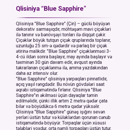
Qlisiniya “Blue Sapphire”
Qlisiniya "Blue Sapphire" (Çin) – güclü böyüyən
dekorativ sarmaşıqdır, möhtəşəm mavi çiçəkləri
ilə tanınır və bənövşəyi tonları ilə diqqət çəkir.
Çiçəklər böyük tutqun çiçək qruplarında toplanır,
uzunluğu 25 sm-ə qədərdir və parlaq bir çiçək
ətirinə malikdir. "Blue Sapphire" çiçəklənməsi 3-
4-cü ildən sonra başlayır, may ayında başlayır və
təxminən 30 gün davam edir, avqust ayında
təkrarlanan çiçəklənmə ilə, amma yazdakından
daha az intensiv olur.
"Blue Sapphire" qlisiniya yarpaqları pinnatlıdır,
açıq yaşıl rəngdədir. Bu növün gövdələri saat
əqrəbi istiqamətində fırlanır. Qlisiniya "Blue
Sapphire"ın əkilməsi üçün dayaqlar təmin
edilməlidir, çünki illik artım 2 metrə qədər çata
bilər və böyüdükcə 6 metrə qədər yüksəlir.
Qlisiniya "Blue Sapphire" günəş işığını sevən
yerləri üstün tutur və küləklərdən qorunan cənub
istiqamətində böyüyür. Torpaqlar üçün xüsusi
tələbləri yoxdur, orta nəmli torpaqları üstün tutur.