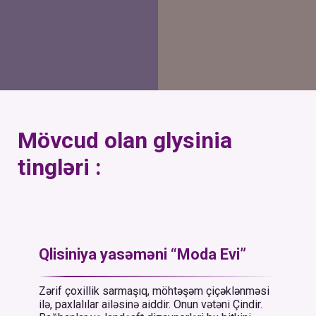
Mövcud olan glysinia
tingləri :
Qlisiniya yasəməni “Moda Evi”
Zərif çoxillik sarmaşıq, möhtəşəm çiçəklənməsi
ilə, paxlalılar ailəsinə aiddir. Onun vətəni Çindir.