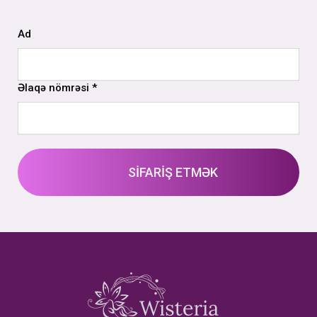
Ad
Əlaqə nömrəsi *
SİFARİŞ ETMƏK