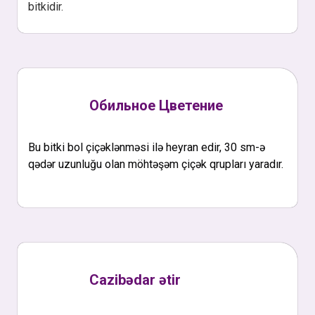
bitkidir.
Обильное Цветение
Bu bitki bol çiçəklənməsi ilə heyran edir, 30 sm-ə
qədər uzunluğu olan möhtəşəm çiçək qrupları yaradır.
Cazibədar ətir