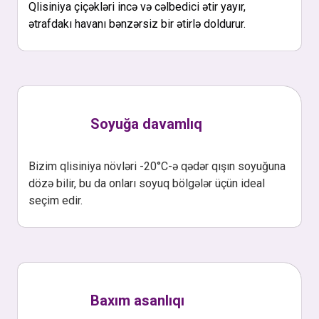
Qlisiniya çiçəkləri incə və cəlbedici ətir yayır,
ətrafdakı havanı bənzərsiz bir ətirlə doldurur.
Soyuğa davamlıq
Bizim qlisiniya növləri -20°C-ə qədər qışın soyuğuna
dözə bilir, bu da onları soyuq bölgələr üçün ideal
seçim edir.
Baxım asanlıqı