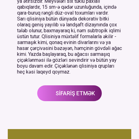
ya ətirsizdir. Meyvələri sıx tüklü paxlalı
qabıqlardır, 15 sm-ə qədər uzunluğunda, içində
qara-buruq rəngli düz-oval toxumları vardır.
Sarı qlisiniya bütün dünyada dekorativ bitki
olaraq geniş yayılıb və landşaft dizaynında çox
tələb olunur, baxmayaraq ki, nəm subtropik iqlimi
üstün tutur. Qlisiniya müxtəlif formalarla əkilir -
sarmaşık kimi, qonaq evinin divarlarını və ya
hasar çərçivəsini bəzəyən, həmçinin gövdəli ağac
kimi. Yazda başlayaraq, bu ağacsı sarmaşıq
çiçəklənməsi ilə gözləri sevindirir və bütün yay
boyu davam edir. Çiçəklənən qlisiniya qrupları
heç kəsi laqeyd qoymaz.
SİFARİŞ ETMƏK