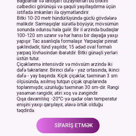
Bağbanlar və landşaft dizaynerləri bu bitkini
cəlbedici görünüşü və şaquli yaşıllaşdırma üçün
istifadə imkanları ilə qiymətləndirir.
Bitki 10-20 metr hündürlüyündə güclü gövdələrə
malikdir. Sarmaşıqlar sürətlə böyüyür, mövsümün
sonunda odunsu hala gəlir. Bir il ərzində budaqlar
100-120 sm uzanır və hər hansı bir dayağa yaxşı
yapışır. Tac asanlıqla formalaşır. Yarpaqlar pinnat
şəklindədir, tünd yaşıldır, 15 ədəd oval formalı
yarpaq lövhəsindən ibarətdir. Bitki günəşli yerləri
üstün tutur.
Çiçəklənmə intensivdir və mövsüm ərzində iki
dəfə təkrarlanır. Birinci dəfə - yaz ortasında, ikinci
dəfə - yay başında. Kiçik çiçəklər, təxminən 3 sm
ölçüsündə, asılmış tutqun çiçək qruplarında
toplanmışdır, uzunluğu təxminən 30 sm-dir. Rəngi
yasəmən rəngidir, ətiri xoş və zəngindir.
Qışa davamlılıq: -20°C-yə qədər olan temperatur
enişini yaxşı qarşılayır, əlavə örtük olduğu
təqdirdə.
SİFARİŞ ETMƏK