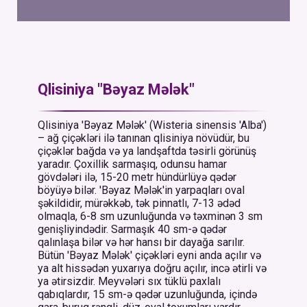
Qlisiniya "Bəyaz Mələk"
Qlisiniya 'Bəyaz Mələk' (Wisteria sinensis 'Alba')
– ağ çiçəkləri ilə tanınan qlisiniya növüdür, bu
çiçəklər bağda və ya landşaftda təsirli görünüş
yaradır. Çoxillik sarmaşıq, odunsu hamar
gövdələri ilə, 15-20 metr hündürlüyə qədər
böyüyə bilər. 'Bəyaz Mələk'in yarpaqları oval
şəkildidir, mürəkkəb, tək pinnatlı, 7-13 ədəd
olmaqla, 6-8 sm uzunluğunda və təxminən 3 sm
genişliyindədir. Sarmaşık 40 sm-ə qədər
qalınlaşa bilər və hər hansı bir dayağa sarılır.
Bütün 'Bəyaz Mələk' çiçəkləri eyni anda açılır və
ya alt hissədən yuxarıya doğru açılır, incə ətirli və
ya ətirsizdir. Meyvələri sıx tüklü paxlalı
qabıqlardır, 15 sm-ə qədər uzunluğunda, içində