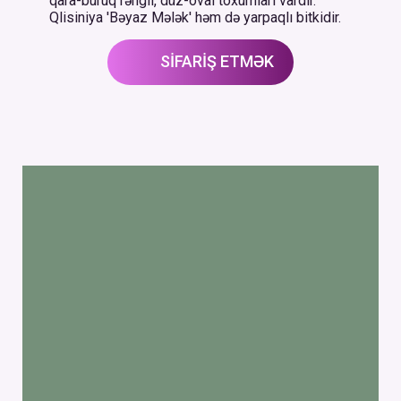
qara-buruq rəngli, düz-oval toxumları vardır.
Qlisiniya 'Bəyaz Mələk' həm də yarpaqlı bitkidir.
SİFARİŞ ETMƏK