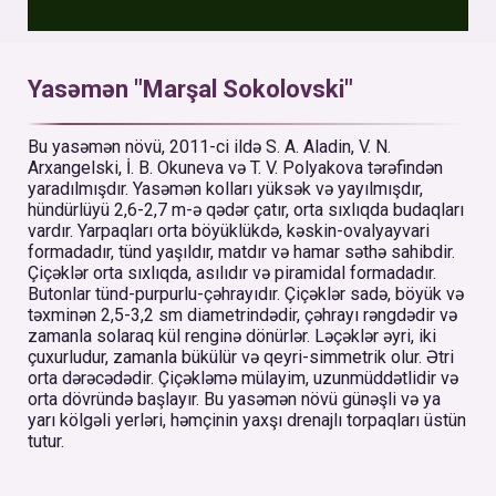
Yasəmən "Marşal Sokolovski"
Bu yasəmən növü, 2011-ci ildə S. A. Aladin, V. N.
Arxangelski, İ. B. Okuneva və T. V. Polyakova tərəfindən
yaradılmışdır. Yasəmən kolları yüksək və yayılmışdır,
hündürlüyü 2,6-2,7 m-ə qədər çatır, orta sıxlıqda budaqları
vardır. Yarpaqları orta böyüklükdə, kəskin-ovalyayvari
formadadır, tünd yaşıldır, matdır və hamar səthə sahibdir.
Çiçəklər orta sıxlıqda, asılıdır və piramidal formadadır.
Butonlar tünd-purpurlu-çəhrayıdır. Çiçəklər sadə, böyük və
təxminən 2,5-3,2 sm diametrindədir, çəhrayı rəngdədir və
zamanla solaraq kül renginə dönürlər. Ləçəklər əyri, iki
çuxurludur, zamanla bükülür və qeyri-simmetrik olur. Ətri
orta dərəcədədir. Çiçəkləmə mülayim, uzunmüddətlidir və
orta dövründə başlayır. Bu yasəmən növü günəşli və ya
yarı kölgəli yerləri, həmçinin yaxşı drenajlı torpaqları üstün
tutur.