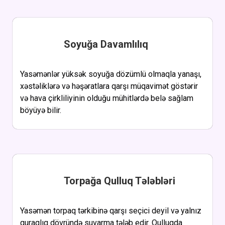
Soyuğa Davamlılıq
Yasəmənlər yüksək soyuğa dözümlü olmaqla yanaşı,
xəstəliklərə və həşəratlara qarşı müqavimət göstərir
və hava çirkliliyinin olduğu mühitlərdə belə sağlam
böyüyə bilir.
Torpağa Qulluq Tələbləri
Yasəmən torpaq tərkibinə qarşı seçici deyil və yalnız
quraqlıq dövründə suvarma tələb edir. Qulluqda