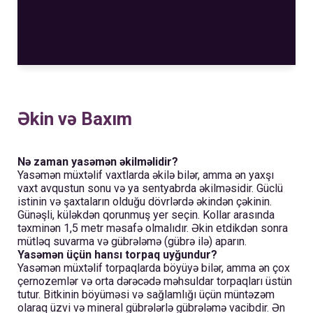
Əkin və Baxım
Nə zaman yasəmən əkilməlidir?
Yasəmən müxtəlif vaxtlarda əkilə bilər, amma ən yaxşı
vaxt avqustun sonu və ya sentyabrda əkilməsidir. Güclü
istinin və şaxtaların olduğu dövrlərdə əkindən çəkinin.
Günəşli, küləkdən qorunmuş yer seçin. Kollar arasında
təxminən 1,5 metr məsafə olmalıdır. Əkin etdikdən sonra
mütləq suvarma və gübrələmə (gübrə ilə) aparın.
Yasəmən üçün hansı torpaq uyğundur?
Yasəmən müxtəlif torpaqlarda böyüyə bilər, amma ən çox
çernozemlər və orta dərəcədə məhsuldar torpaqları üstün
tutur. Bitkinin böyüməsi və sağlamlığı üçün müntəzəm
olaraq üzvi və mineral gübrələrlə gübrələmə vacibdir. Ən