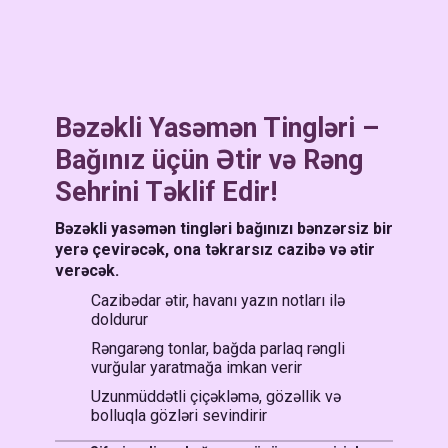
Bəzəkli Yasəmən Tingləri –
Bağınız üçün Ətir və Rəng
Sehrini Təklif Edir!
Bəzəkli yasəmən tingləri bağınızı bənzərsiz bir
yerə çevirəcək, ona təkrarsız cazibə və ətir
verəcək.
Cazibədar ətir, havanı yazın notları ilə
doldurur
Rəngarəng tonlar, bağda parlaq rəngli
vurğular yaratmağa imkan verir
Uzunmüddətli çiçəkləmə, gözəllik və
bolluqla gözləri sevindirir