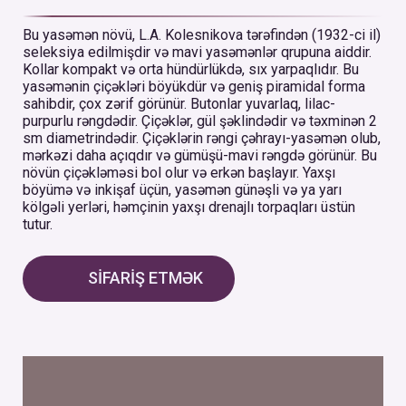
Bu yasəmən növü, L.A. Kolesnikova tərəfindən (1932-ci il)
seleksiya edilmişdir və mavi yasəmənlər qrupuna aiddir.
Kollar kompakt və orta hündürlükdə, sıx yarpaqlıdır. Bu
yasəmənin çiçəkləri böyükdür və geniş piramidal forma
sahibdir, çox zərif görünür. Butonlar yuvarlaq, lilac-
purpurlu rəngdədir. Çiçəklər, gül şəklindədir və təxminən 2
sm diametrindədir. Çiçəklərin rəngi çəhrayı-yasəmən olub,
mərkəzi daha açıqdır və gümüşü-mavi rəngdə görünür. Bu
növün çiçəkləməsi bol olur və erkən başlayır. Yaxşı
böyümə və inkişaf üçün, yasəmən günəşli və ya yarı
kölgəli yerləri, həmçinin yaxşı drenajlı torpaqları üstün
tutur.
SİFARİŞ ETMƏK