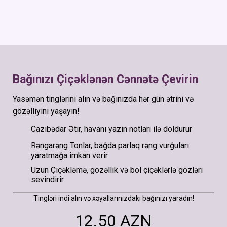
Bağınızı Çiçəklənən Cənnətə Çevirin
Yasəmən tinglərini alın və bağınızda hər gün ətrini və
gözəlliyini yaşayın!
Cazibədar Ətir, havanı yazın notları ilə doldurur
Rəngarəng Tonlar, bağda parlaq rəng vurğuları
yaratmağa imkan verir
Uzun Çiçəkləmə, gözəllik və bol çiçəklərlə gözləri
sevindirir
Tingləri indi alın və xəyallarınızdakı bağınızı yaradın!
12.50 AZN