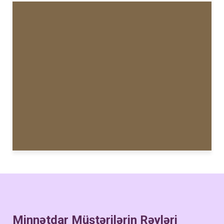
Minnətdar Müştərilərin Rəyləri