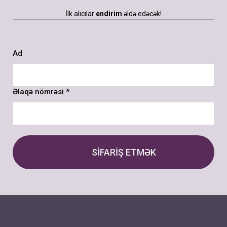
İlk alıcılar
endirim
əldə edəcək!
Ad
Əlaqə nömrəsi *
SİFARİŞ ETMƏK