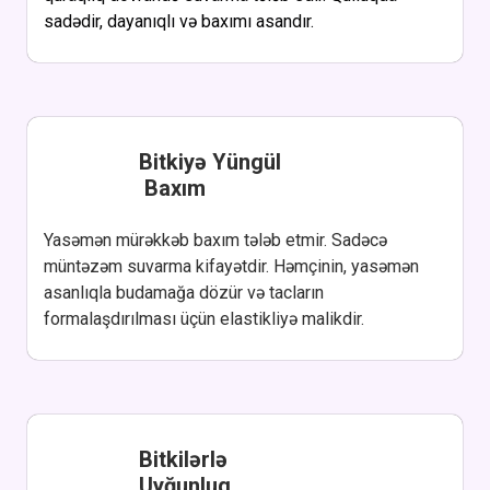
sadədir, dayanıqlı və baxımı asandır.
Bitkiyə Yüngül
Baxım
Yasəmən mürəkkəb baxım tələb etmir. Sadəcə
müntəzəm suvarma kifayətdir. Həmçinin, yasəmən
asanlıqla budamağa dözür və tacların
formalaşdırılması üçün elastikliyə malikdir.
Bitkilərlə
Uyğunluq