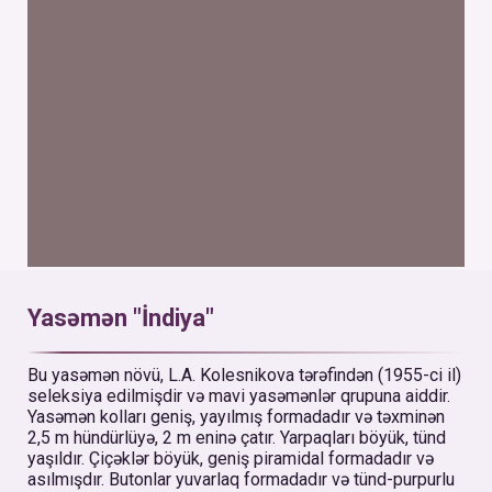
Yasəmən "İndiya"
Bu yasəmən növü, L.A. Kolesnikova tərəfindən (1955-ci il)
seleksiya edilmişdir və mavi yasəmənlər qrupuna aiddir.
Yasəmən kolları geniş, yayılmış formadadır və təxminən
2,5 m hündürlüyə, 2 m eninə çatır. Yarpaqları böyük, tünd
yaşıldır. Çiçəklər böyük, geniş piramidal formadadır və
asılmışdır. Butonlar yuvarlaq formadadır və tünd-purpurlu