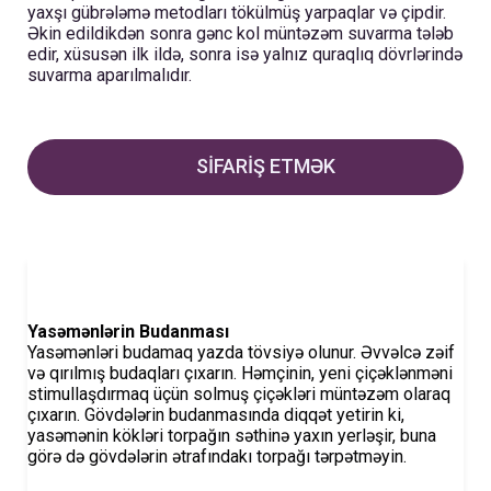
yaxşı gübrələmə metodları tökülmüş yarpaqlar və çipdir.
Əkin edildikdən sonra gənc kol müntəzəm suvarma tələb
edir, xüsusən ilk ildə, sonra isə yalnız quraqlıq dövrlərində
suvarma aparılmalıdır.
SİFARİŞ ETMƏK
Yasəmənlərin Budanması
Yasəmənləri budamaq yazda tövsiyə olunur. Əvvəlcə zəif
və qırılmış budaqları çıxarın. Həmçinin, yeni çiçəklənməni
stimullaşdırmaq üçün solmuş çiçəkləri müntəzəm olaraq
çıxarın. Gövdələrin budanmasında diqqət yetirin ki,
yasəmənin kökləri torpağın səthinə yaxın yerləşir, buna
görə də gövdələrin ətrafındakı torpağı tərpətməyin.