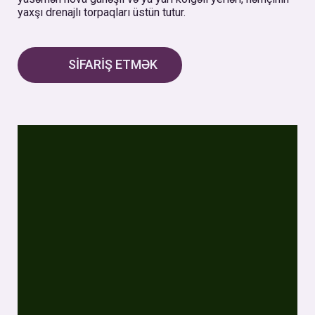
yaxşı drenajlı torpaqları üstün tutur.
SİFARİŞ ETMƏK