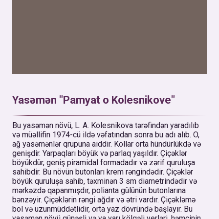
Yasəmən "Pamyat o Kolesnikove"
Bu yasəmən növü, L. A. Kolesnikova tərəfindən yaradılıb
və müəllifin 1974-cü ildə vəfatından sonra bu adı alıb. O,
ağ yasəmənlər qrupuna aiddir. Kollar orta hündürlükdə və
genişdir. Yarpaqları böyük və parlaq yaşıldır. Çiçəklər
böyükdür, geniş piramidal formadadır və zərif quruluşa
sahibdir. Bu növün butonları krem rəngindədir. Çiçəklər
böyük quruluşa sahib, təxminən 3 sm diametrindədir və
mərkəzdə qapanmışdır, polianta gülünün butonlarına
bənzəyir. Çiçəklərin rəngi ağdır və ətri vardır. Çiçəkləmə
bol və uzunmüddətlidir, orta yaz dövründə başlayır. Bu
yasəmən növü günəşli və ya yarı kölgəli yerləri, həmçinin