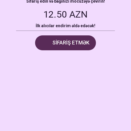
Sifariş edin və bağınızı möcüzəyə çevirin!
12.50 AZN
İlk alıcılar endirim əldə edəcək!
SİFARİŞ ETMƏK