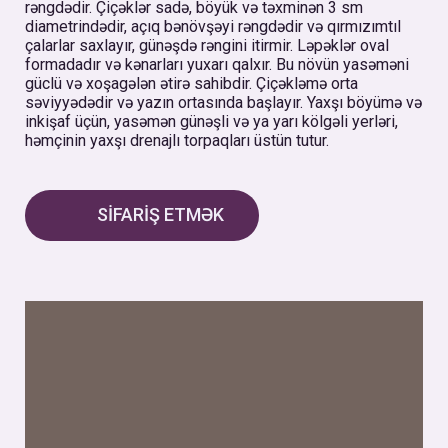
rəngdədir. Çiçəklər sadə, böyük və təxminən 3 sm
diametrindədir, açıq bənövşəyi rəngdədir və qırmızımtıl
çalarlar saxlayır, günəşdə rəngini itirmir. Ləpəklər oval
formadadır və kənarları yuxarı qalxır. Bu növün yasəməni
güclü və xoşagələn ətirə sahibdir. Çiçəkləmə orta
səviyyədədir və yazın ortasında başlayır. Yaxşı böyümə və
inkişaf üçün, yasəmən günəşli və ya yarı kölgəli yerləri,
həmçinin yaxşı drenajlı torpaqları üstün tutur.
SİFARİŞ ETMƏK