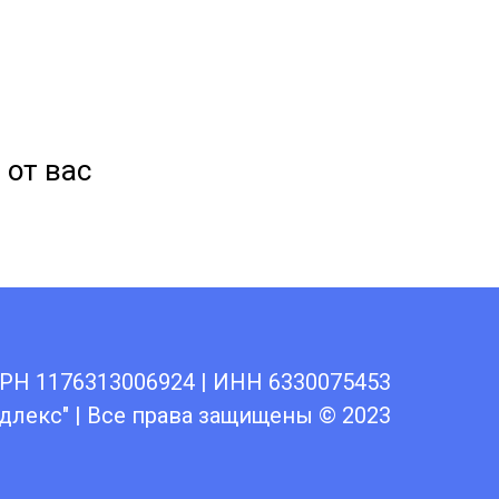
 от вас
РН 1176313006924 | ИНН 6330075453
длекс" | Все права защищены © 2023