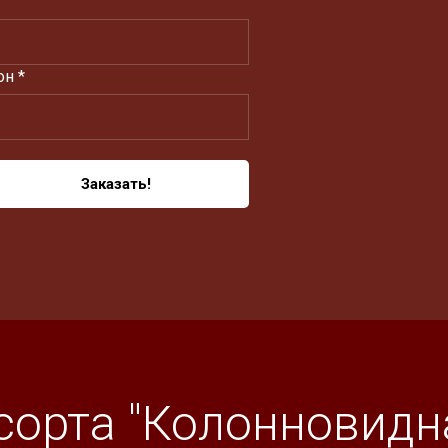
н *
Заказать!
сорта "Колонновидна