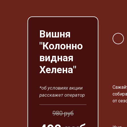
Вишня
"Колонно
видная
Хелена"
Сажай
*об условиях акции
собира
расскажет оператор
от сез
980 руб