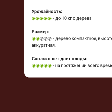
Урожайность:
◉
◉
◉
◉
◉
- до 10 кг с дерева.
Размер:
◉
◉
◎◎◎ -
дерево компактное, высото
аккуратная.
Сколько лет дает плоды:
◉
◉
◉
◉
◉
- на протяжении всего врем