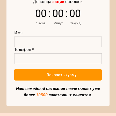
До конца
акции
осталось:
0
0
:
0
0
:
0
0
Часов
Минут
Секунд
Имя
Телефон *
Заказать хурму!
Наш семейный питомник насчитывает уже
более
10500
счастливых клиентов.