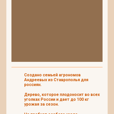
Создано семьей агрономов
Андреевых из Ставрополья для
россиян.
Дерево, которое плодоносит во всех
уголках России и дает до 100 кг
урожая за сезон.