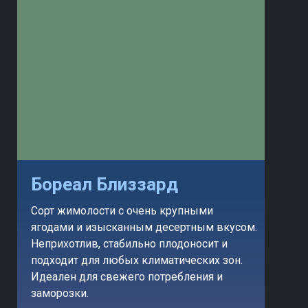
Бореал Близзард
Сорт жимолости с очень крупными
ягодами и изысканным десертным вкусом.
Неприхотлив, стабильно плодоносит и
подходит для любых климатических зон.
Идеален для свежего потребления и
заморозки.