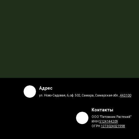
Адрес
ул. Ново-Садовая, 6, оф. 502, Самара, Самарская обл.,
443100
Контакты
ООО "Питомник Растений"
ИНН
5124144209
ОГРН
1273024021998