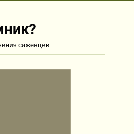
мник?
нения саженцев