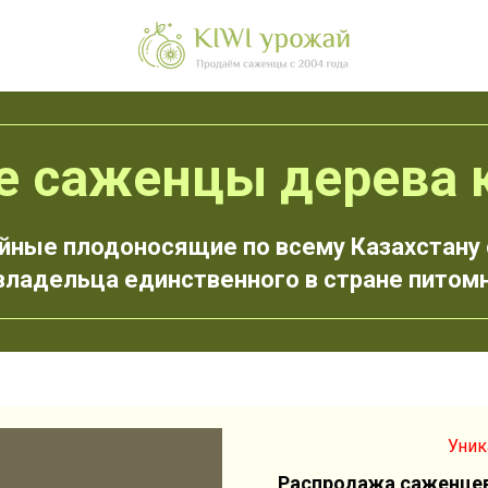
 саженцы дерева к
ные плодоносящие по всему Казахстану
владельца единственного в стране питом
Уник
Распродажа саженцев