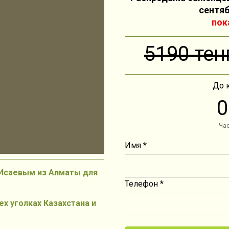
сентяб
пок
5190 тен
До 
0
Ча
Имя *
Исаевым из Алматы для
Телефон *
ех уголках Казахстана и