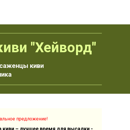
иви "Хейворд"
 саженцы киви
ника
альное предложение!
 киви – лучшее время для высадки -