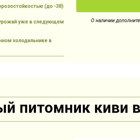
орозостойкостью (до -38)
О наличии дополните
 урожай уже в следующем
чном холодильнике в
й питомник киви в