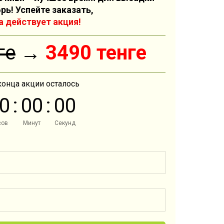
рь! Успейте заказать,
а действует акция!
ге
→
3490 тенге
конца акции осталось
0
:
0
0
:
0
0
сов
Минут
Секунд