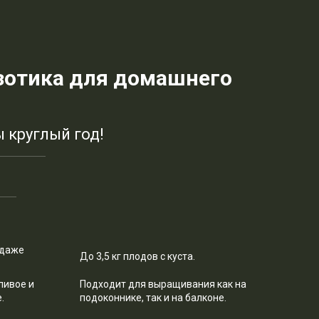
кзотика для домашнего
 круглый год!
 даже
До 3,5 кг плодов с куста.
ливое и
Подходит для выращивания как на
.
подоконнике, так и на балконе.