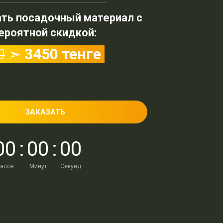
ать посадочный материал с
ероятной скидкой:
0
➣
3450 тенге
ЗАКАЗАТЬ
0
0
:
0
0
:
0
0
асов
Минут
Секунд