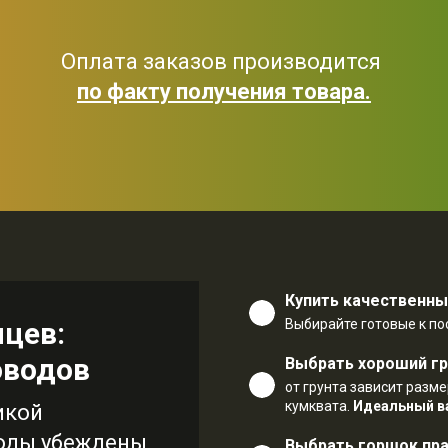
Оплата заказов производится
по факту получения товара.
Купить качественн
нцев:
Выбирайте готовые к по
оводов
Выбрать хороший гр
от грунта зависит разм
кумквата.
Идеальный в
икой
оды убеждены,
Выбрать горшок пр