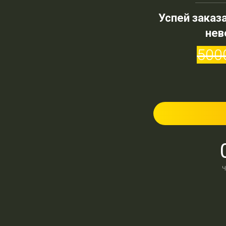
Успей заказ
нев
500
Ч