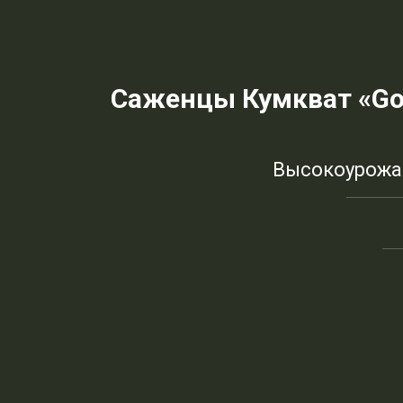
Саженцы Кумкват «Gol
Высокоурожай