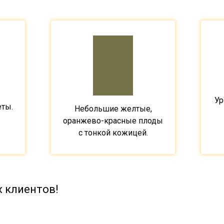
Ур
ты.
Небольшие желтые,
оранжево-красные плоды
с тонкой кожицей.
 клиентов!