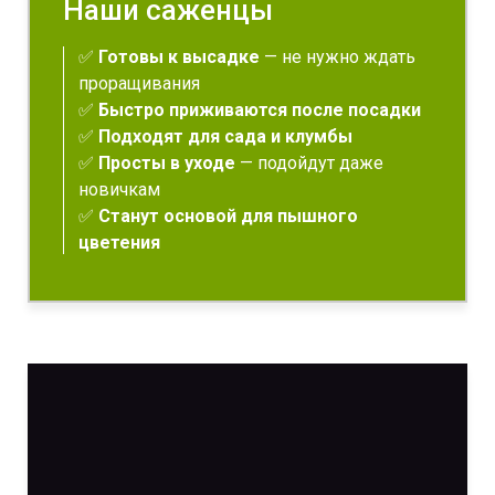
Наши саженцы
✅
Готовы к высадке
— не нужно ждать
проращивания
✅
Быстро приживаются после посадки
✅
Подходят для сада и клумбы
✅
Просты в уходе
— подойдут даже
новичкам
✅
Станут основой для пышного
цветения