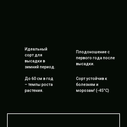
Идеальный
Плодоношение с
сорт для
первого года после
высадки в
высадки.
зимний период.
До 60 см в год
Сорт устойчив к
– темпы роста
болезням и
растения.
морозам! (-45°C)