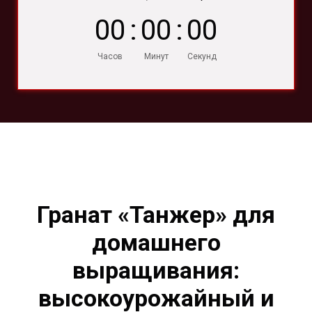
0
0
:
0
0
:
0
0
Часов
Минут
Секунд
Гранат «Танжер» для
домашнего
выращивания:
высокоурожайный и