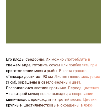
Его плоды съедобны. Их можно употреблять в
свежем виде, готовить соусы или прибавлять при
приготовлении мяса и рыбы. Высота граната
«Танжер» достигает 90 см. Листья глянцевые, узкие
(3 см), окрашены в светло-зеленый цвет.
Располагаются листики противно. Период цветения
– на второй месяц после высадки, а созревание
мини-плодов происходит на третий месяц. Цветки
крупные, шестилепестковые, окрашены в ярко-