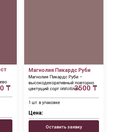
ост
Магнолия Пикардс Руби
Магнолия Пикардс Руби –
ево
высокодекоративный повторно
0 ₸
3500 ₸
цветущий сорт магнолии.
5000
₸
1 шт. в упаковке
Цена:
Оставить заявку