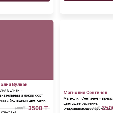
олия Вулкан
лия Вулкан –
Магнолия
Сентинел
екательный и яркий сорт
Магнолия Сентинел – прекр
лии с большими цветками.
цветущее растение,
350
3500 ₸
очаровывающее ароматом
5000
₸
5000
₸
в упаковке