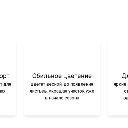
орт
Обильное цветение
Д
ит для
цветет весной, до появления
яркие 
нах
листьев, украшая участок уже
о
в начале сезона
о