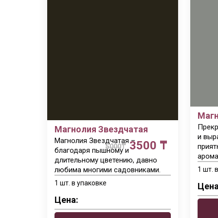
Магн
Прекр
Магнолия Звездчатая
и выр
Магнолия Звездчатая –
3500 ₸
прият
5000
₸
благодаря пышному и
арома
длительному цветению, давно
любима многими садовниками.
1 шт. 
1 шт. в упаковке
Цена
Цена: