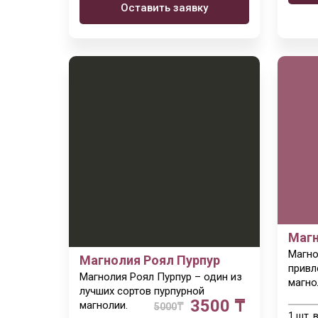
Оставить заявку
Магн
Магно
Магнолия
Роял Пурпур
привл
Магнолия Роял Пурпур – один из
магно
лучших сортов пурпурной
3500 ₸
магнолии.
5000
₸
1 шт. 