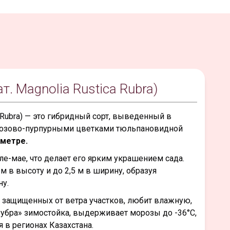
. Magnolia Rustica Rubra)
 Rubra) — это гибридный сорт, выведенный в
розово-пурпурными цветками тюльпановидной
аметре.
ле-мае, что делает его ярким украшением сада.
м в высоту и до 2,5 м в ширину, образуя
у.
и защищенных от ветра участков, любит влажную,
убра» зимостойка, выдерживает морозы до -36°C,
 в регионах Казахстана.