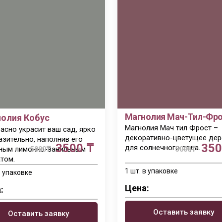
Магнолия Мач-Тил-Фр
олия Кобус
Магнолия Мач тил Фрост –
асно украсит ваш сад, ярко
декоративно-цветущее дер
азительно, наполнив его
3500 ₸
350
для солнечного сада.
ным лимонно-ванильным
5000
₸
5000
₸
том.
1 шт. в упаковке
в упаковке
Цена:
:
Оставить заявку
Оставить заявку