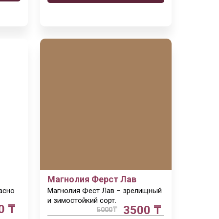
Магнолия
Ферст Лав
асно
Магнолия Фест Лав – зрелищный
и зимостойкий сорт.
0 ₸
3500 ₸
5000
₸