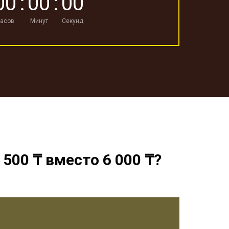
0
0
:
0
0
:
0
0
асов
Минут
Секунд
500 ₸ вместо 6 000 ₸?