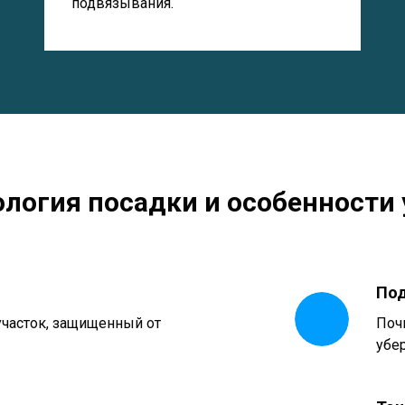
подвязывания.
ология посадки и особенности 
Под
часток, защищенный от
Поч
убе