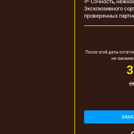
🌱 Сочность, нежно
Эксклюзивного сор
проверенных партне
После этой даты остато
не сможем 
3
в
ЗАКА