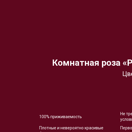
Комнатная роза «P
Цве
Не тр
100% приживаемость
услов
Плотные и невероятно красивые
Перво