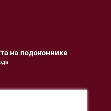
ота на подоконнике
хода