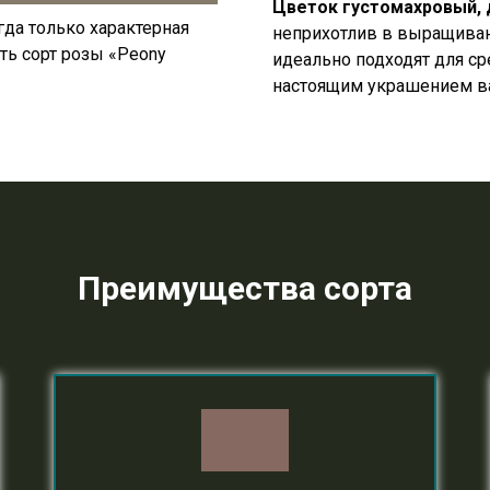
Цветок густомахровый,
огда только характерная
неприхотлив в выращиван
ть сорт розы «Peony
идеально подходят для ср
настоящим украшением ва
Преимущества сорта