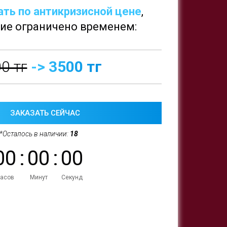
ать по антикризисной цене
,
ие ограничено временем:
0 тг
-> 3500 тг
ЗАКАЗАТЬ СЕЙЧАС
*Осталось в наличии:
18
0
0
:
0
0
:
0
0
асов
Минут
Секунд