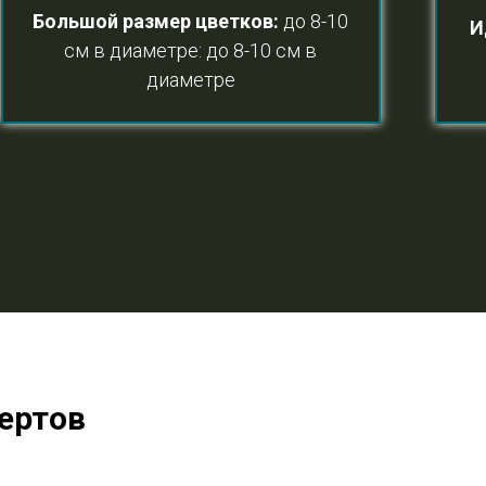
Большой размер цветков
:
до 8-10
И
см в диаметре: до 8-10 см в
диаметре
ертов