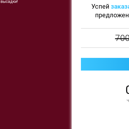
 высадки!
Успей
заказ
предложен
700
Ч