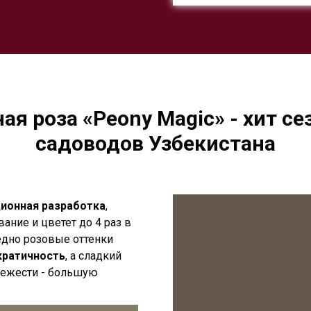
я роза «Peony Magic» - хит с
садоводов Узбекистана
ционная разработка
,
ние и цветет до 4 раз в
едно розовые оттенки
кратичность
, а сладкий
вежести - большую