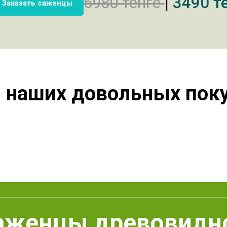
6980 тенге
|
3490 т
Заказать саженцы
наших довольных пок
аженцы древовидн