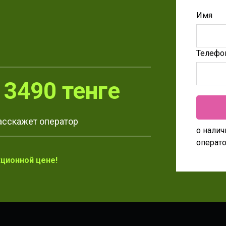
Имя
Телефо
|
3490 тенге
расскажет оператор
о налич
операт
кционной цене!