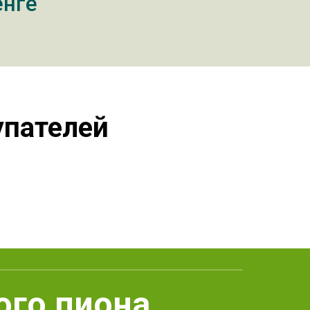
енге
упателей
ого пиона