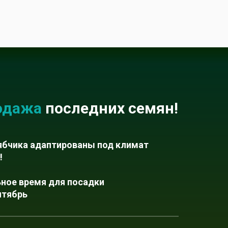
одажа
последних семян!
ябчика адаптированы под
климат
!
ьное время для посадки
нтябрь