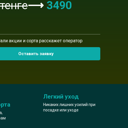
тенге
⟶
3490
е
тали акции и сорта расскажет оператор
Оставить заявку
Легкий уход
орта
Никаких лишних усилий при
посадке или уходе
а,
вам