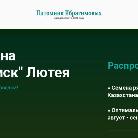
ена
Распр
иск" Лютея
» Семена р
родажа!
Казахстана
» Оптимал
август - се