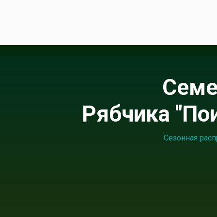
Сем
Рябчика "По
Сезонная расп