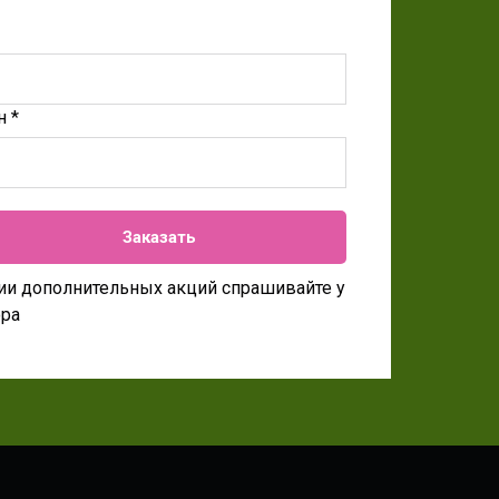
н *
Заказать
ии дополнительных акций спрашивайте у
ора