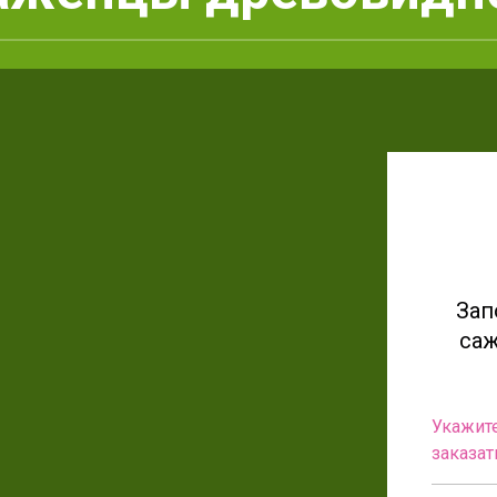
Зап
саж
Укажите
заказат