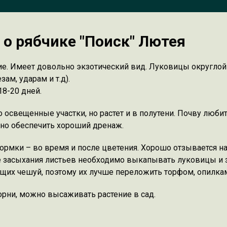
о рябчике "Поиск" Лютея
ие. Имеет довольно экзотический вид. Луковицы округло
м, ударам и т.д).
18-20 дней.
 освещенные участки, но растет и в полутени. Почву люби
жно обеспечить хороший дренаж.
ормки – во время и после цветения. Хорошо отзывается на
е засыхания листьев необходимо выкапывать луковицы и з
х чешуй, поэтому их лучше переложить торфом, опилкам
корни, можно высаживать растение в сад.