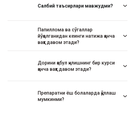
Салбий таъсирлари мавжудми?
Папиллома ва сўгаллар
йўқолганидан кеинги натижа қанча
вақт давом этади?
Дорини қабул қилишнинг бир курси
қанча вақт давом этади?
Препаратни ёш болаларда қўллаш
мумкинми?