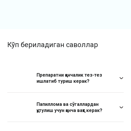
Кўп бериладиган саволлар
Препаратни қанчалик тез-тез
ишлатиб туриш керак?
Папиллома ва сўгаллардан
қутулиш учун қанча вақт керак?