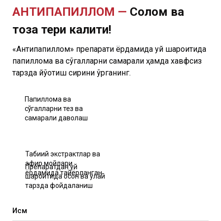
АНТИПАПИЛЛОМ —
Соғлом ва
тоза тери калити!
«Антипапиллом» препарати ёрдамида уй шароитида
папиллома ва сўгалларни самарали ҳамда хавфсиз
тарзда йўқотиш сирини ўрганинг.
Папиллома ва
сўгалларни тез ва
самарали даволаш
Табиий экстрактлар ва
эфир мойлари
Препаратдан уй
ёрдамида тайёрланган
шароитида осон ва қулай
тарзда фойдаланиш
Иcм