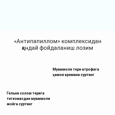
«Антипапиллом» комплексидан
қандай фойдаланиш лозим
Муаммоли тери атрофига
ҳимоя кремини суртинг
Гельни соғлом терига
тегизмасдан муаммоли
жойга суртинг