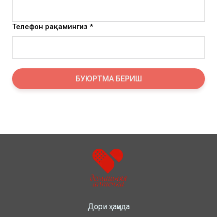
Телефон рақамингиз *
БУЮРТМА БЕРИШ
Дори ҳақида