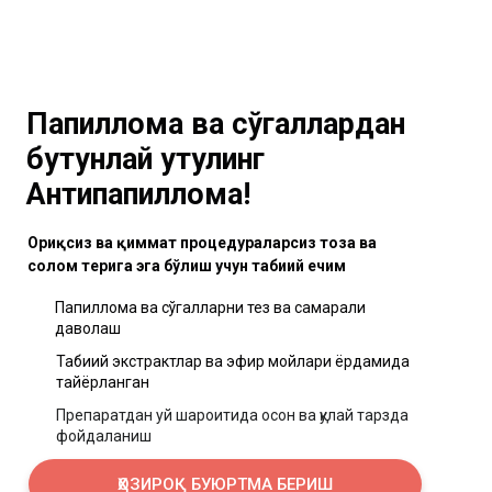
Папиллома ва сўгаллардан
бутунлай қутулинг
Антипапиллома!
Оғриқсиз ва қиммат процедураларсиз тоза ва
соғлом терига эга бўлиш учун табиий ечим
Папиллома ва сўгалларни тез ва самарали
даволаш
Табиий экстрактлар ва эфир мойлари ёрдамида
тайёрланган
Препаратдан уй шароитида осон ва қулай тарзда
фойдаланиш
ҲОЗИРОҚ БУЮРТМА БЕРИШ