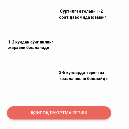
Суртилган гельни 1-2
соат давомида ювманг
1-2 кундан сўнг пилинг
жараёни бошланади
3-5 кунларда терингиз
тозаланишни бошлайди
ҲОЗИРОҚ БУЮРТМА БЕРИШ