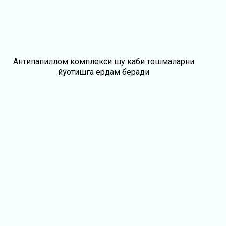
Антипапиллом комплекси шу каби тошмаларни
йўқотишга ёрдам беради