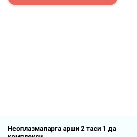
Неоплазмаларга қарши 2 таси 1 да
комплекси