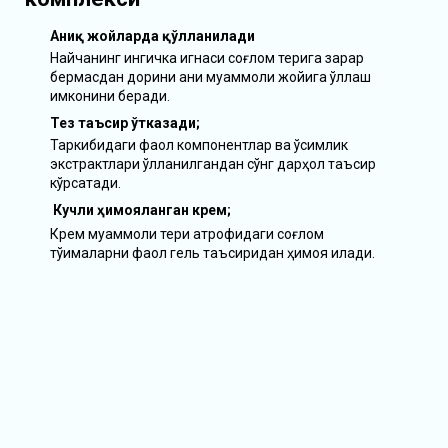
Аниқ жойларда қўлланилади
Найчанинг ингичка игнаси соғлом терига зарар
бермасдан дорини аниқ муаммоли жойига қўллаш
имконини беради.
Тез таъсир ўтказади;
Таркибидаги фаол компонентлар ва ўсимлик
экстрактлари қўлланилгандан сўнг дарҳол таъсир
кўрсатади.
Кучли ҳимояланган крем;
Крем муаммоли тери атрофидаги соғлом
тўқималарни фаол гель таъсиридан ҳимоя қилади.