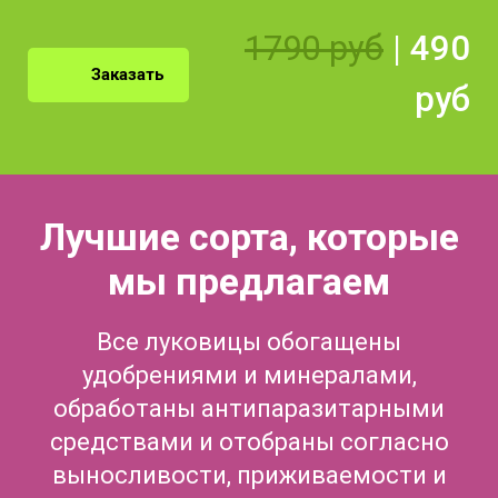
1790 руб
|
490
Заказать
руб
Лучшие сорта, которые
мы предлагаем
Все луковицы обогащены
удобрениями и минералами,
обработаны антипаразитарными
средствами и отобраны согласно
выносливости, приживаемости и