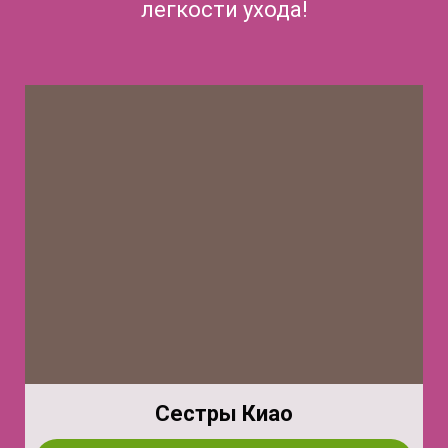
легкости ухода!
Сестры Киао