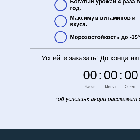
Богатый урожай 4 раза 
год.
Максимум витаминов и
вкуса.
Морозостойкость до -35°
Успейте заказать! До конца ак
0
0
:
0
0
:
0
0
Часов
Минут
Секунд
*об условиях акции расскажет