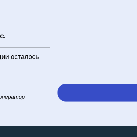
в
С.
ции осталось
 оператор