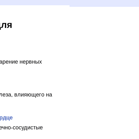
ля
арение нервных
леза, влияющего на
ердце
ечно-сосудистые