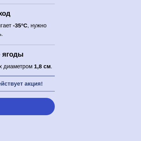
ход
гает
-35°С
, нужно
.
 ягоды
ых диаметром
1,8 см
.
ействует акция!