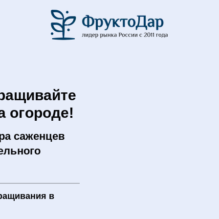
ращивайте
а огороде!
ра саженцев
ельного
ращивания в