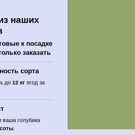
из наших
в
товые к посадке
только заказать
ность сорта
ть до
12 кг
ягод за
ст
 ваша голубика
ысоты
.