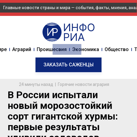
Главные новости страны и мира — события, факты, мнения, ан
ире
Аграрий
Проишесвия
Экономика
Общество
Т
ЗАКАЗАТЬ САЖЕНЦЫ
24 минуты назад | Горячие новости агрария
В России испытали
новый морозостойкий
сорт гигантской хурмы:
первые результаты