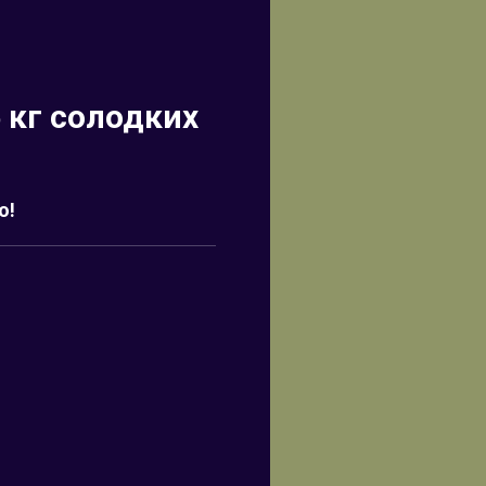
5 кг солодких
о!