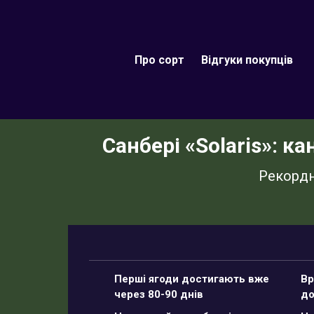
Про сорт
Відгуки покупців
Санбері «Solaris»: к
Рекордн
Перші ягоди достигають вже
Вр
через 80-90 днів
до