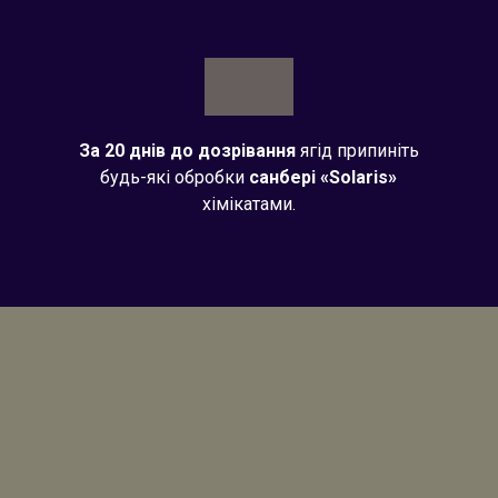
За 20 днів до дозрівання
ягід припиніть
будь-які обробки
санбері «Solaris»
хімікатами.