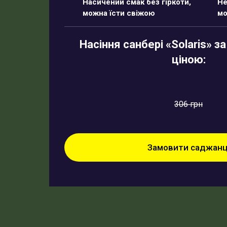
Насичений смак без гіркоти,
Не
можна їсти свіжою
мо
Насіння санбері «
Solaris
» з
ціною:
306 грн
Замовити саджанц