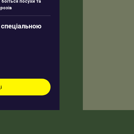
 боїться посухи та
розів
а спеціальною
і