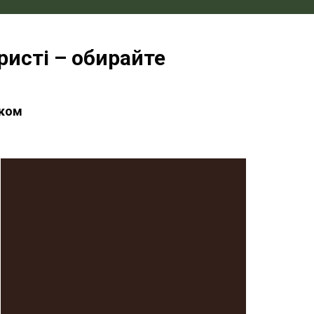
ристі – обирайте
аком