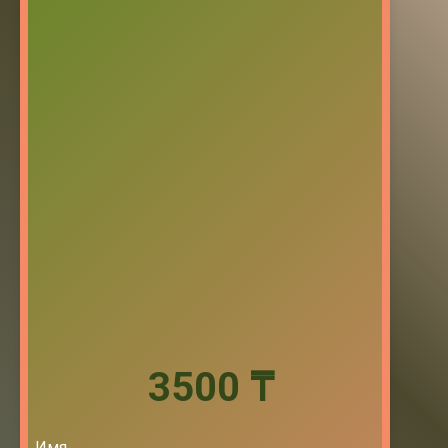
3500 ₸
Имя