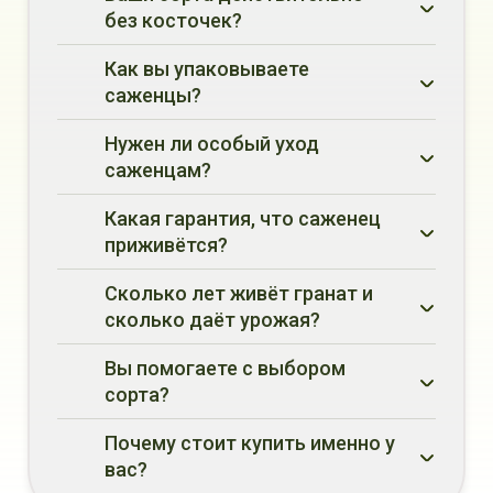
без косточек?
–37 °C
мягкие или
Как вы упаковываете
практически незаметные косточки
саженцы?
Нужен ли особый уход
саженцам?
живыми и
Какая гарантия, что саженец
свежими
приживётся?
100% гарантию
Сколько лет живёт гранат и
приживаемости
сколько даёт урожая?
Вы помогаете с выбором
до 30 лет
сорта?
до
30–35 кг плодов
Почему стоит купить именно у
вас?