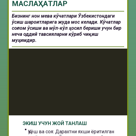
МAСЛAҲAТЛAР
Бизнинг нон мева кўчатлари Ўзбекистондаги
ўсиш шароитларига жуда мос келади. Кўчатлар
соғлом ўсиши ва мўл-кўл ҳосил бериши учун бир
неча оддий тавсияларни кўриб чиқиш
муҳимдир.
ЭКИШ УЧУН ЖОЙ ТАНЛАШ
Қуёш ва соя: Дарахтни яхши ёритилган