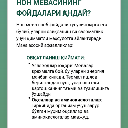
НОН МЕВAСИНИНГ
ФОЙДAЛAРИ ҚAНДAЙ?
Нон мева ноёб фойдали хусусиятларга ега
бўлиб, уларни озиқланиш ва саломатлик
учун қимматли маҳсулотга айлантиради.
Мана асосий афзалликлар:
ОВҚАТЛАНИШ ҚИЙМАТИ:
Углеводлар юқори: Мевалар
крахмалга бой, бу уларни энергия
манбаи қилади. Термал ишлов
берилгандан сўнг, улар нон ёки
картошканинг таъми ва тузилишига
ўхшайди.
Оқсиллар ва аминокислоталар:
Таркибида организм учун зарур
бўлган муҳим оқсиллар ва
аминокислоталар мавжуд.