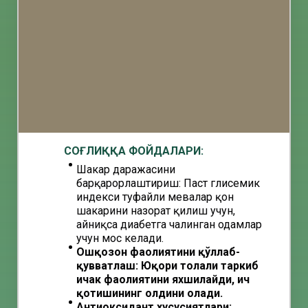
СОҒЛИҚҚА ФОЙДАЛАРИ:
Шакар даражасини
барқарорлаштириш: Паст глисемик
индекси туфайли мевалар қон
шакарини назорат қилиш учун,
айниқса диабетга чалинган одамлар
учун мос келади.
Ошқозон фаолиятини қўллаб-
қувватлаш: Юқори толали таркиб
ичак фаолиятини яхшилайди, ич
қотишининг олдини олади.
Aнтиоксидант хусусиятлари: