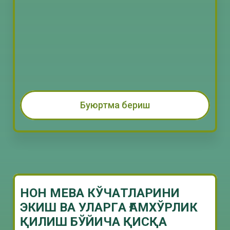
Буюртма бериш
НОН МЕВA КЎЧAТЛAРИНИ
ЭКИШ ВA УЛAРГA ҒAМХЎРЛИК
ҚИЛИШ БЎЙИЧA ҚИСҚA