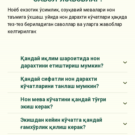
Ноёб екзотик ўсимлик, озуқавий мевалари нон
таъмига ўхшаш. Қуйида нон дарахти кўчатлари ҳақида
тез-тез бериладиган саволлар ва уларга жавоблар
келтирилган:
Қандай иқлим шароитида нон
дарахтини етиштириш мумкин?
Қандай сифатли нон дарахти
кўчатларини танлаш мумкин?
Нон мева кўчатини қандай тўғри
экиш керак?
Экишдан кейин кўчатга қандай
ғамхўрлик қилиш керак?