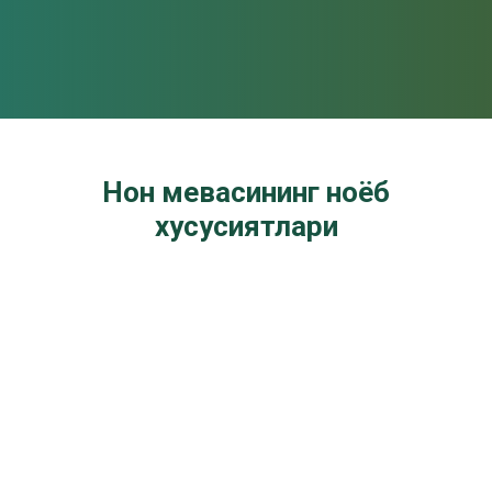
Нон мевасининг ноёб
хусусиятлари