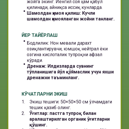
жойга экинг. Йенгил соя ҳам қабул
қилинади, айниқса иссиқ кунларда.
Шамолдан ҳимоя қилиш: Кучли
шамолдан ҳимояланган жойни танланг.
ЙЕР ТАЙЁРЛАШ
Бодлилик: Нон мевали дарахт
озиқлантирувчи, юмшоқ нейтрал ёки
озгина кислоталик тупроқни афзал
кўради.
Дренаж: Илдизларда сувнинг
тўпланишига йўл қўймаслик учун яхши
дренажни таъминланг.
КЎЧАТЛАРНИ ЭКИШ
Экиш тешиги: 50×50×50 см ўлчамдаги
тешик қазиб олинг.
Ўғитлар: пастга тупроқ билан
аралаштирилган органик ўғитларни
қўшинг.