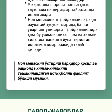
У картошка пюреси, нон ва ҳатто
глутенсиз пишириқлар тайёрлашда
ишлатилади.
Нон мевасининг фойдалари нафақат
озуқавий хусусиятларида, балки
уларнинг универсал фойдаланишида
ҳам, бу ўсимликни соғлом ва хилма-
хил овқатланишга йўналтирилган
истеъмолчилар орасида талаб
қилади.
Нон мевасини ўстириш барқарор ҳосил ва
рационда хилма-хилликни
таъминлайдиган истиқболли фаолият
бўлиши мумкин.
СAВОЛ-ЖAВОБЛAР.