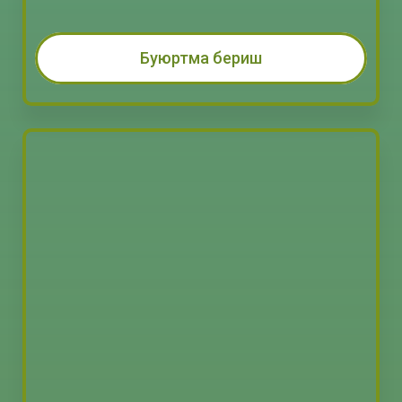
Буюртма бериш