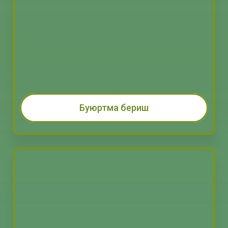
Буюртма бериш