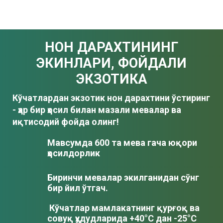
НОН ДАРАХТИНИНГ
ЭКИНЛАРИ, ФОЙДАЛИ
ЭКЗОТИКА
Кўчатлардан экзотик нон дарахтини ўстиринг
- ҳар бир ҳосил билан мазали мевалар ва
иқтисодий фойда олинг!
Мавсумда 600 та мева гача юқори
ҳосилдорлик
Биринчи мевалар экилганидан сўнг
бир йил ўтгач.
Кўчатлар мамлакатнинг қурғоқ ва
совуқ ҳудудларида +40°C дан -25°C