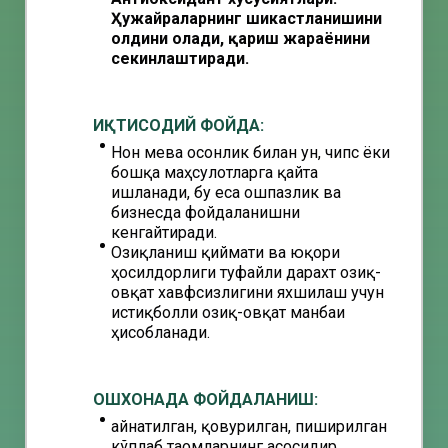
Ҳужайраларнинг шикастланишини
олдини олади, қариш жараёнини
секинлаштиради.
ИҚТИСОДИЙ ФОЙДА:
Нон мева осонлик билан ун, чипс ёки
бошқа маҳсулотларга қайта
ишланади, бу еса ошпазлик ва
бизнесда фойдаланишни
кенгайтиради.
Озиқланиш қиймати ва юқори
ҳосилдорлиги туфайли дарахт озиқ-
овқат хавфсизлигини яхшилаш учун
истиқболли озиқ-овқат манбаи
ҳисобланади.
ОШХОНАДА ФОЙДАЛАНИШ:
Қайнатилган, қовурилган, пиширилган
кўплаб таомларнинг асосидир.