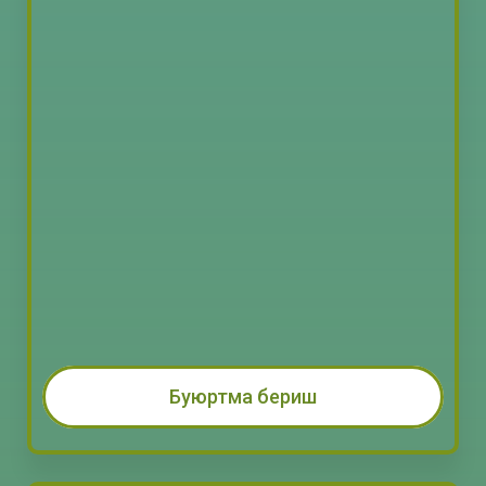
Буюртма бериш