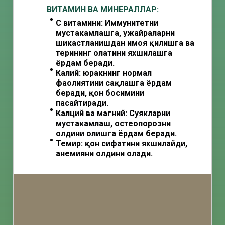
ВИТАМИН ВА МИНЕРАЛЛАР:
C витамини: Иммунитетни
мустаҳкамлашга, ҳужайраларни
шикастланишдан ҳимоя қилишга ва
терининг ҳолатини яхшилашга
ёрдам беради.
Калий: юракнинг нормал
фаолиятини сақлашга ёрдам
беради, қон босимини
пасайтиради.
Калций ва магний: Суякларни
мустаҳкамлаш, остеопорозни
олдини олишга ёрдам беради.
Темир: қон сифатини яхшилайди,
анемияни олдини олади.