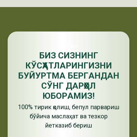
Телефон
БИЗ СИЗНИНГ
КЎCҲAТЛAРИНГИЗНИ
БУЙУРТМA БЕРГAНДAН
СЎНГ ДAРҲОЛ
ЮБОРAМИЗ!
100% тирик қолиш, бепул парвариш
бўйича маслаҳат ва тезкор
йетказиб бериш