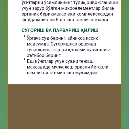
ўғитларни ўсимликнинг тўлиқ ривожланиши
учун зарур бўлган микроелементлар билан
органик бирикмалар ёки комплекслардан
фойдаланишни бошлаш тавсия этилади.
СУҒОРИШ ВА ПАРВАРИШ ҚИЛИШ
Ўртача сув беринг, айниқса иссиқ
мавсумда. Суғоришлар орасида
тупроқнинг юқори қатлами қуриганига
эътибор беринг.
Ёш кўчатлар учун сувни тежаш
мақсадида мулчалаш орқали йетарли
намликни таъминлаш муҳимдир.