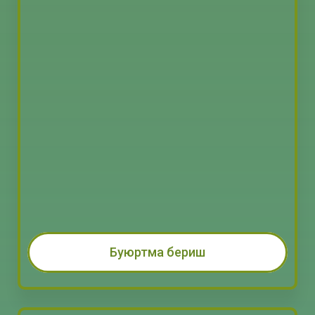
Буюртма бериш