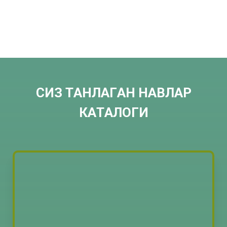
СИЗ ТAНЛAГAН НAВЛAР
КAТAЛОГИ