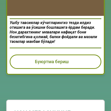
Ушбу тавсиялар кўчатларингиз тезда илдиз
отишига ва ўсишни бошлашига ёрдам беради.
Нон дарахтининг мевалари нафақат боғни
безатибгина қолмай, балки фойдали ва мазали
таомлар манбаи бўлади!
Буюртма бериш