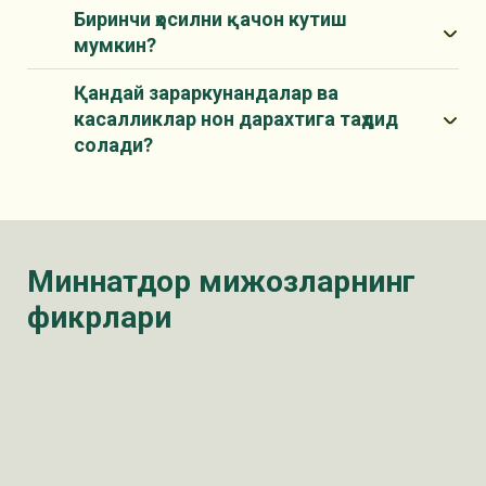
Биринчи ҳосилни қачон кутиш
мумкин?
Қандай зараркунандалар ва
касалликлар нон дарахтига таҳдид
солади?
Миннатдор мижозларнинг
фикрлари