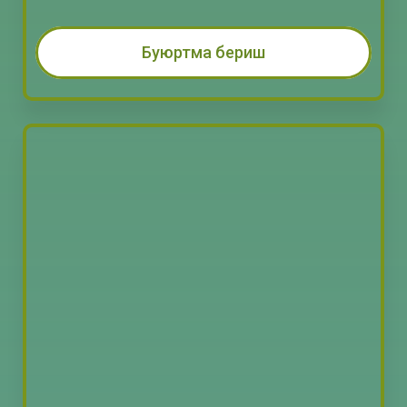
Буюртма бериш