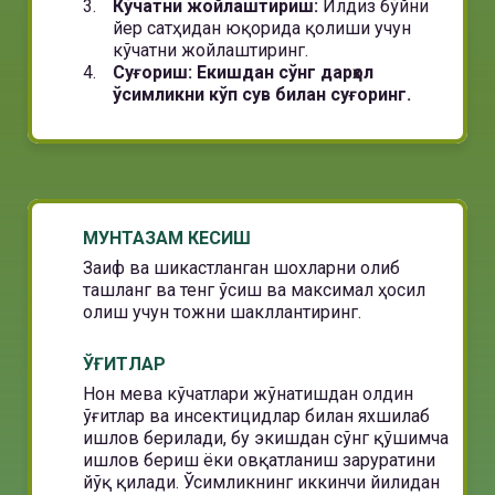
Кўчатни жойлаштириш:
Илдиз бўйни
йер сатҳидан юқорида қолиши учун
кўчатни жойлаштиринг.
Суғориш: Екишдан сўнг дарҳол
ўсимликни кўп сув билан суғоринг.
МУНТАЗАМ КЕСИШ
Заиф ва шикастланган шохларни олиб
ташланг ва тенг ўсиш ва максимал ҳосил
олиш учун тожни шакллантиринг.
ЎҒИТЛАР
Нон мева кўчатлари жўнатишдан олдин
ўғитлар ва инсектицидлар билан яхшилаб
ишлов берилади, бу экишдан сўнг қўшимча
ишлов бериш ёки овқатланиш заруратини
йўқ қилади. Ўсимликнинг иккинчи йилидан