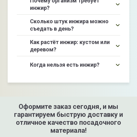
Почему организм требует
инжир?
В инжире содержится много калия,
Сколько штук инжира можно
который помогает нормализовать
съедать в день?
обмен веществ и способствует
Инжир
уменьшению отеков
Как растёт инжир: кустом или
болезни
деревом?
дерево
Когда нельзя есть инжир?
противопоказан тем,
у кого есть метаболический
синдром, ожирение, сахарный
диабет
Оформите заказ сегодня, и мы
гарантируем быструю доставку и
отличное качество посадочного
материала!