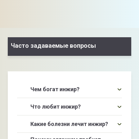
Часто задаваемые вопросы
Чем богат инжир?
витаминами B4, С, В6,
В3, В5, а также калием, кальцием,
Что любит инжир?
магнием, фосфором, натрием
влагу
Какие болезни лечит инжир?