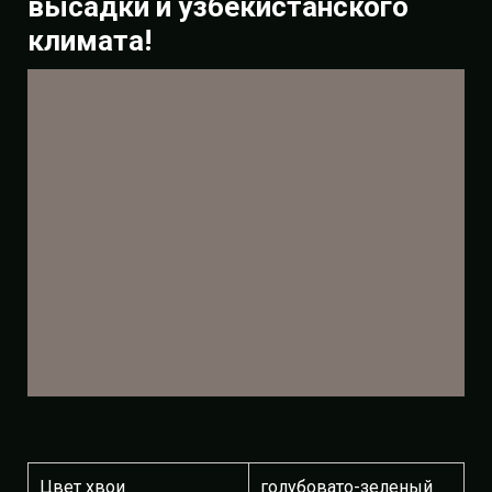
высадки и узбекистанского
климата!
Цвет хвои
голубовато-зеленый