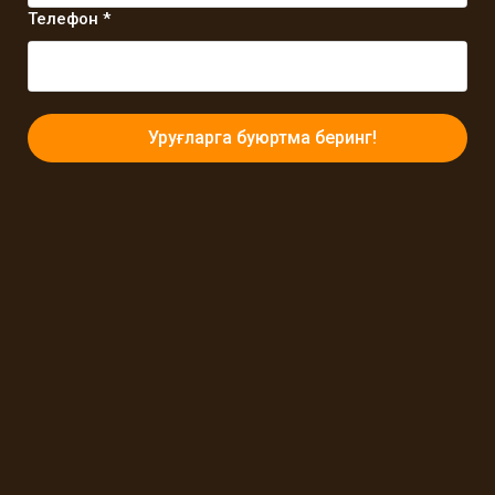
Телефон *
Уруғларга буюртма беринг!