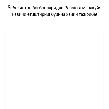
Ўзбекистон боғбонларидан Passiora маракуйя
навини етиштириш бўйича ҳақиқий тажриба!