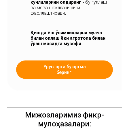
кучлиларини қолдиринг -
бу гуллаш
ва мева шаклланишини
фаоллаштиради
.
Қишда ёш ўсимликларни мулча
билан қоплаш ёки агротола билан
ўраш мақсадга мувофиқ.
Уруғларга буюртма
беринг!
Мижозларимиз фикр-
мулоҳазалари: