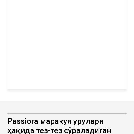
Passiora маракуя уруғлари
ҳақида тез-тез сўраладиган