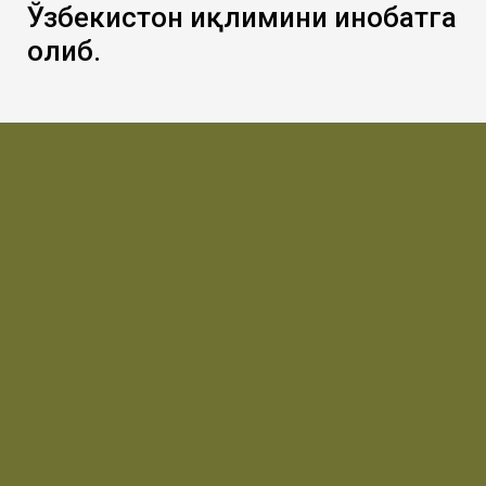
Ўзбекистон иқлимини инобатга
олиб.