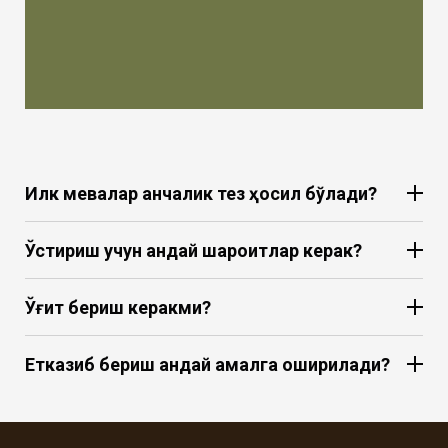
Илк мевалар қанчалик тез ҳосил бўлади?
Ўстириш учун қандай шароитлар керак?
Ўғит бериш керакми?
Етказиб бериш қандай амалга оширилади?