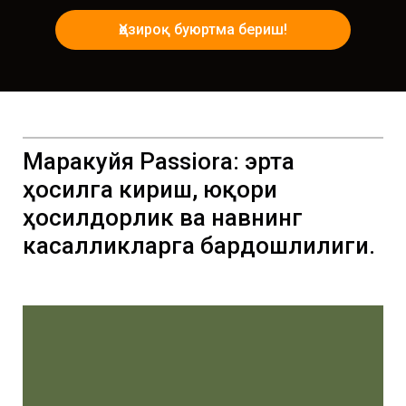
Ҳозироқ буюртма бериш!
Маракуйя Passiora: эрта
ҳосилга кириш, юқори
ҳосилдорлик ва навнинг
касалликларга бардошлилиги.