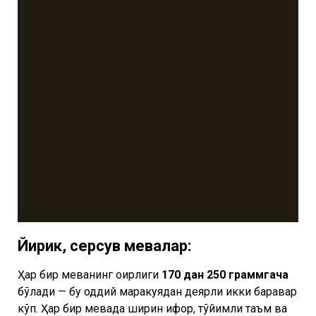
Йирик, серсув мевалар:
Ҳар бир меванинг оғирлиги
170 дан 250 граммгача
бўлади — бу оддий маракуядан деярли икки баравар
кўп. Ҳар бир мевада ширин ифор, тўйимли таъм ва