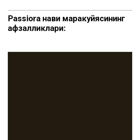
Passiora
нави маракуйясининг
афзалликлари: