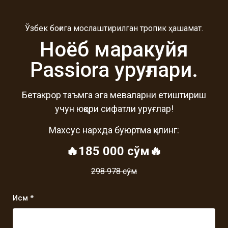
Ўзбек боғига мослаштирилган тропик ҳашамат.
Ноёб маракуйя
Passiora уруғлари.
Бетакрор таъмга эга меваларни етиштириш
учун юқори сифатли уруғлар!
Махсус нархда буюртма қилинг:
🔥185 000 сўм🔥
298 978 сўм
Исм *