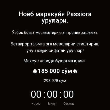
Ноёб маракуйя Passiora
уруғлари.
Ўзбек боғига мослаштирилган тропик ҳашамат.
Бетакрор таъмга эга меваларни етиштириш
учун юқори сифатли уруғлар!
Махсус нархда буюртма қилинг:
🔥185 000 сўм🔥
298 978 сўм
0
0
:
0
0
:
0
0
Часов
Минут
Секунд