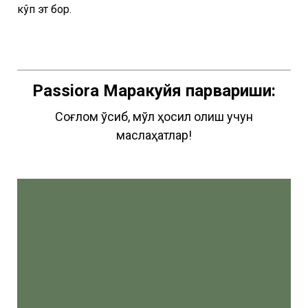
кўп эт бор.
Passiora
Маракуйя парвариши:
Соғлом ўсиб, мўл ҳосил олиш учун
маслаҳатлар!