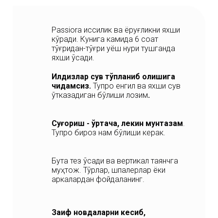
Passiora иссиқлик ва ёруғликни яхши
кўради. Кунига камида 6 соат
тўғридан-тўғри қуёш нури тушганда
яхши ўсади.
Илдизлар сув тўпланиб қолишига
чидамсиз.
Тупроқ енгил ва яхши сув
ўтказадиган бўлиши лозим
.
Суғориш - ўртача, лекин мунтазам
.
Тупроқ бироз нам бўлиши керак.
Бута тез ўсади ва вертикал таянчга
муҳтож. Тўрлар, шпалерлар ёки
аркалардан фойдаланинг.
Заиф новдаларни кесиб,