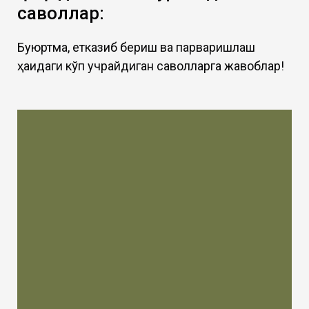
саволлар:
Буюртма, етказиб бериш ва парваришлаш
ҳақидаги кўп учрайдиган саволларга жавоблар!