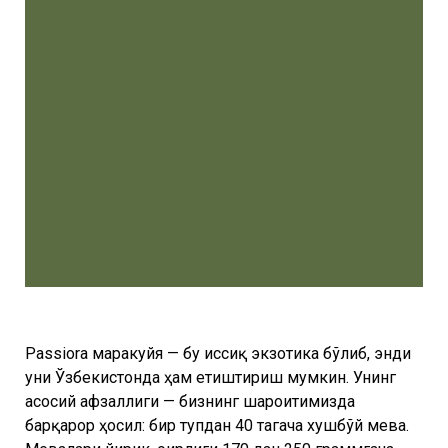
Passiora маракуйя — бу иссиқ экзотика бўлиб, энди
уни Ўзбекистонда ҳам етиштириш мумкин. Унинг
асосий афзаллиги — бизнинг шароитимизда
барқарор ҳосил: бир тупдан 40 тагача хушбўй мева.