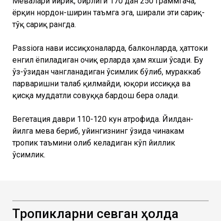
Мевалари йирик, оғирлиги 170 дан 250 граммгача,
ёрқин нордон-ширин таъмга эга, ширали эти сариқ-
тўқ сариқ рангда.
Passiora нави иссиқхоналарда, балконларда, ҳаттоки
енгил ёпиладиган очиқ ерларда ҳам яхши ўсади. Бу
ўз-ўзидан чангланадиган ўсимлик бўлиб, мураккаб
парваришни талаб қилмайди, юқори иссиққа ва
қисқа муддатли совуққа бардош бера олади.
Вегетация даври 110-120 кун атрофида. Йилдан-
йилга мева бериб, уйингизнинг ўзида чинакам
тропик таъмини олиб келадиган кўп йиллик
ўсимлик.
Тропикларни севган ҳолда