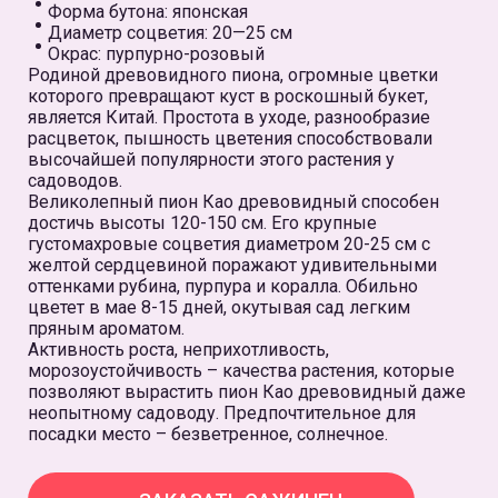
Форма бутона: японская
Диаметр соцветия: 20—25 см
Окрас: пурпурно-розовый
Родиной древовидного пиона, огромные цветки
которого превращают куст в роскошный букет,
является Китай. Простота в уходе, разнообразие
расцветок, пышность цветения способствовали
высочайшей популярности этого растения у
садоводов.
Великолепный пион Као древовидный способен
достичь высоты 120-150 см. Его крупные
густомахровые соцветия диаметром 20-25 см с
желтой сердцевиной поражают удивительными
оттенками рубина, пурпура и коралла. Обильно
цветет в мае 8-15 дней, окутывая сад легким
пряным ароматом.
Активность роста, неприхотливость,
морозоустойчивость – качества растения, которые
позволяют вырастить пион Као древовидный даже
неопытному садоводу. Предпочтительное для
посадки место – безветренное, солнечное.