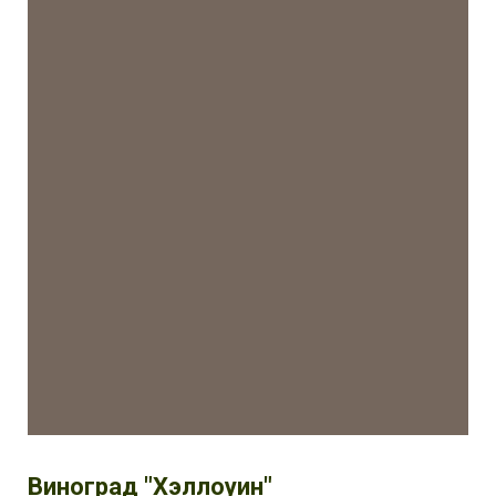
Виноград "Хэллоуин"