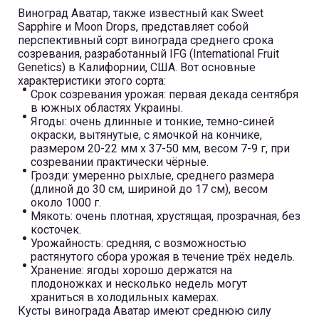
Виноград Аватар, также известный как Sweet
Sapphire и Moon Drops, представляет собой
перспективный сорт винограда среднего срока
созревания, разработанный IFG (International Fruit
Genetics) в Калифорнии, США. Вот основные
характеристики этого сорта:
Срок созревания урожая: первая декада сентября
в южных областях Украины.
Ягоды: очень длинные и тонкие, темно-синей
окраски, вытянутые, с ямочкой на кончике,
размером 20-22 мм х 37-50 мм, весом 7-9 г, при
созревании практически чёрные.
Грозди: умеренно рыхлые, среднего размера
(длиной до 30 см, шириной до 17 см), весом
около 1000 г.
Мякоть: очень плотная, хрустящая, прозрачная, без
косточек.
Урожайность: средняя, с возможностью
растянутого сбора урожая в течение трёх недель.
Хранение: ягоды хорошо держатся на
плодоножках и несколько недель могут
храниться в холодильных камерах.
Кусты винограда Аватар имеют среднюю силу